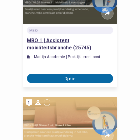
MBO
MBO 1 | Assistent
mobiliteitsbranche (25745)
Marlijn Academie | PraktijkLerenLoont
Djòin
1