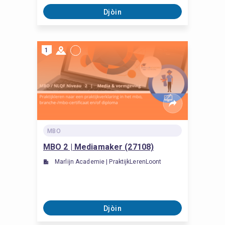
Djòin
1
MBO
MBO 2 | Mediamaker (27108)
Marlijn Academie | PraktijkLerenLoont
Djòin