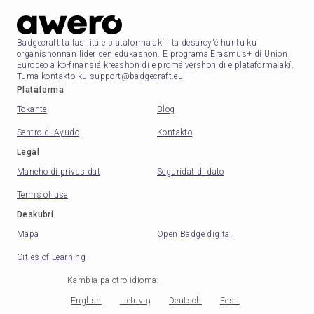
Badgecraft ta fasilitá e plataforma akí i ta desaroy'é huntu ku
organishonnan líder den edukashon. E programa Erasmus+ di Union
Europeo a ko-finansiá kreashon di e promé vershon di e plataforma akí.
Tuma kontakto ku support@badgecraft.eu.
Plataforma
Tokante
Blog
Sentro di Ayudo
Kontakto
Legal
Maneho di privasidat
Seguridat di dato
Terms of use
Deskubrí
Mapa
Open Badge digital
Cities of Learning
Kambia pa otro idioma
:
English
Lietuvių
Deutsch
Eesti