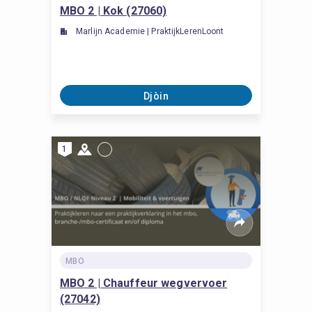
MBO 2 | Kok (27060)
Marlijn Academie | PraktijkLerenLoont
Djòin
1
MBO
MBO 2 | Chauffeur wegvervoer
(27042)