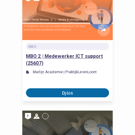
MBO
MBO 2 | Medewerker ICT support
(25607)
Marlijn Academie | PraktijkLerenLoont
Djòin
1