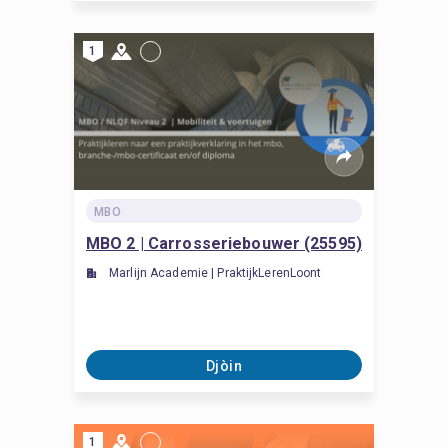
1
MBO
MBO 2 | Carrosseriebouwer (25595)
Marlijn Academie | PraktijkLerenLoont
Djòin
1