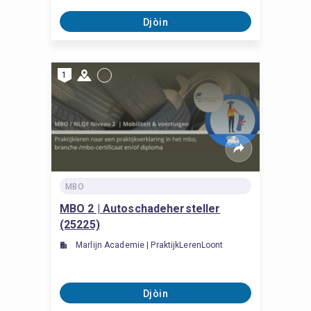
Djòin
1
MBO
MBO 2 | Autoschadehersteller
(25225)
Marlijn Academie | PraktijkLerenLoont
Djòin