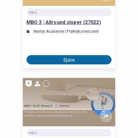
MBO
MBO 3 | Allround sloper (27022)
Marlijn Academie | PraktijkLerenLoont
Djòin
1
MBO