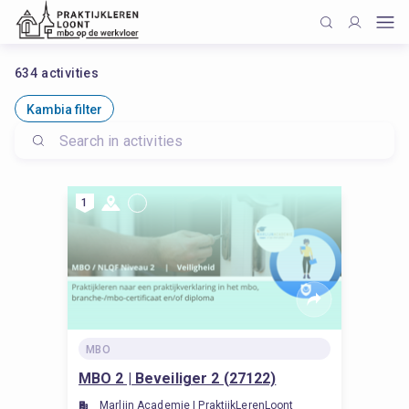
634
activities
Kambia filter
1
MBO
MBO 2 | Beveiliger 2 (27122)
Marlijn Academie | PraktijkLerenLoont