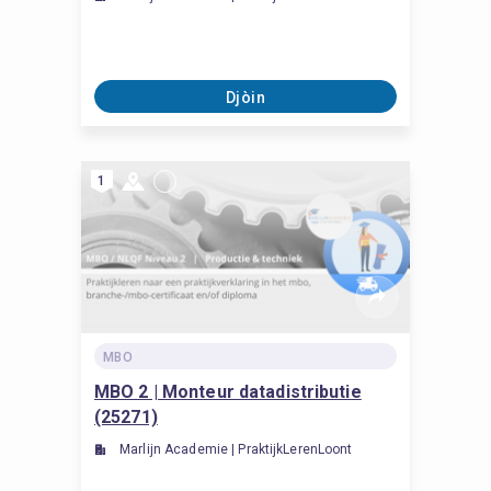
Djòin
1
MBO
MBO 2 | Monteur datadistributie
(25271)
Marlijn Academie | PraktijkLerenLoont