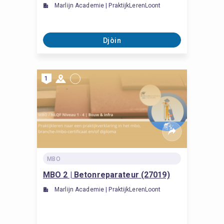
Marlijn Academie | PraktijkLerenLoont
Djòin
1
MBO
MBO 2 | Betonreparateur (27019)
Marlijn Academie | PraktijkLerenLoont