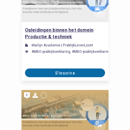
Opleidingen binnen het domein
Productie & techniek
Marlijn Academie | PraktijkLerenLoont
#MBO-praktijkverklaring, #MBO-praktijkverklaring, #MBO-prakt
S'inscrire
1