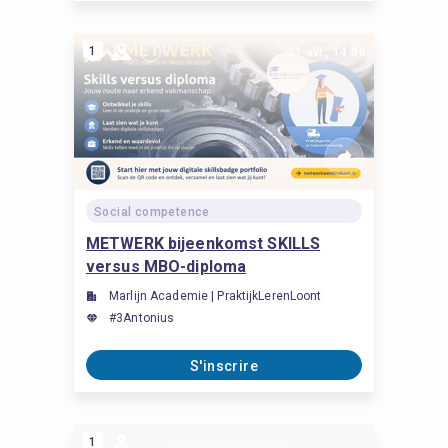
1
21 avr., 14:00
Social competence
METWERK bijeenkomst SKILLS
versus MBO-diploma
Marlijn Academie | PraktijkLerenLoont
#3Antonius
S'inscrire
1