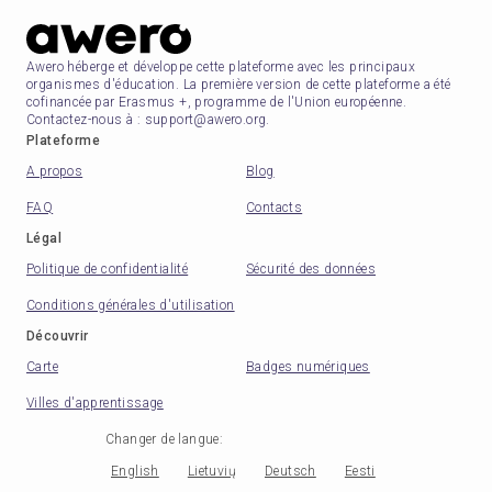
Awero héberge et développe cette plateforme avec les principaux
organismes d'éducation. La première version de cette plateforme a été
cofinancée par Erasmus +, programme de l'Union européenne.
Contactez-nous à : support@awero.org.
Plateforme
A propos
Blog
FAQ
Contacts
Légal
Politique de confidentialité
Sécurité des données
Conditions générales d'utilisation
Découvrir
Carte
Badges numériques
Villes d'apprentissage
Changer de langue
:
English
Lietuvių
Deutsch
Eesti