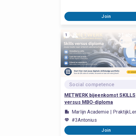
Join
21 abr.
1
Social competence
METWERK bijeenkomst SKILLS
versus MBO-diploma
Marlijn Academie | PraktijkL
#3Antonius
Join