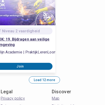
 Niveau 2 vaardigheid
K: 19. Bijdragen aan veilige
mgeving
rklaring, #MBO-praktijkverklaring, #MBO-praktijkverklaring, #M
lijn Academie | PraktijkLerenLoont
Join
Load 12 more
Legal
Discover
Privacy policy
Map