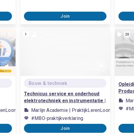
Join
, 14:00
1
20
Bouw & techniek
Opleid
Produc
Technicus service en onderhoud
elektrotechniek en instrumentatie |
Mar
25309, mbo 4
#MB
erenLoont
Marlijn Academie | PraktijkLerenLoont
#MBO-praktijkverklaring
Join