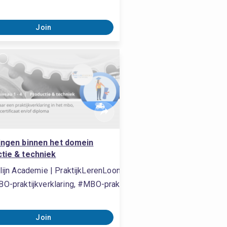
Join
ingen binnen het domein
tie & techniek
lijn Academie | PraktijkLerenLoont
O-praktijkverklaring, #MBO-praktijkverklaring, #MBO-praktijkve
Join