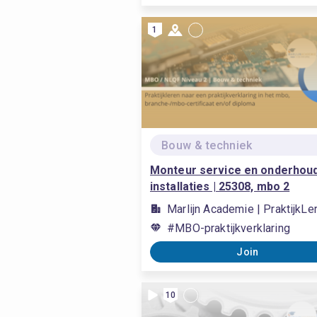
1
Bouw & techniek
Monteur service en onderhou
installaties | 25308, mbo 2
Marlijn Academie | PraktijkL
#MBO-praktijkverklaring
Join
10