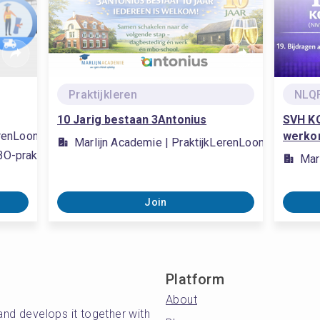
Praktijkleren
NLQF
10 Jarig bestaan 3Antonius
SVH KO
erenLoont
werko
Marlijn Academie | PraktijkLerenLoont
-praktijkverklaring, #MBO-praktijkverklaring, #MBO-praktijkve
Mar
Join
Platform
About
and develops it together with