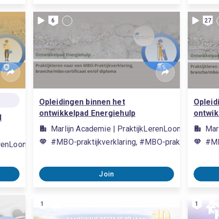
6
27
Opleidingen binnen het
Opleid
ontwikkelpad Energiehulp
ontwik
d
Marlijn Academie | PraktijkLerenLoont
Mar
#MBO-praktijkverklaring, #MBO-praktijkverklarin
#MB
erenLoont
Join
1
1