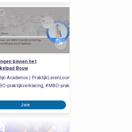
ingen binnen het
kelpad Bouw
lijn Academie | PraktijkLerenLoont
g, #MBO-praktijkverklaring, #MBO-praktijkverklaring, #MBO-pra
O-praktijkverklaring, #MBO-praktijkverklaring, #MBO-praktijkve
Join