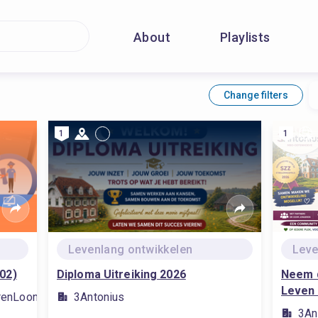
About
Playlists
Change filters
1
1
Levenlang ontwikkelen
Leve
02)
Diploma Uitreiking 2026
Neem 
Leven
erenLoont
3Antonius
3An