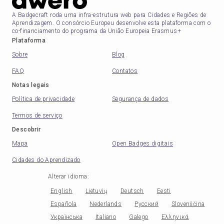
A Badgecraft roda uma infra-estrutura web para Cidades e Regiões de
Aprendizagem. O consórcio Europeu desenvolve esta plataforma com o
co-financiamento do programa da União Europeia Erasmus+
Plataforma
Sobre
Blog
FAQ
Contatos
Notas legais
Política de privacidade
Segurança de dados
Termos de serviço
Descobrir
Mapa
Open Badges digitais
Cidades do Aprendizado
Alterar idioma
:
English
Lietuvių
Deutsch
Eesti
Española
Nederlands
Русский
Slovenščina
Українська
Italiano
Galego
Ελληνικά