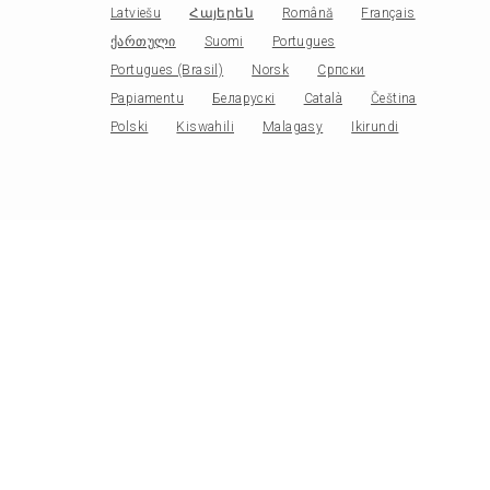
Latviešu
Հայերեն
Română
Français
ქართული
Suomi
Portugues
Portugues (Brasil)
Norsk
Српски
Papiamentu
Беларускі
Català
Čeština
Polski
Kiswahili
Malagasy
Ikirundi