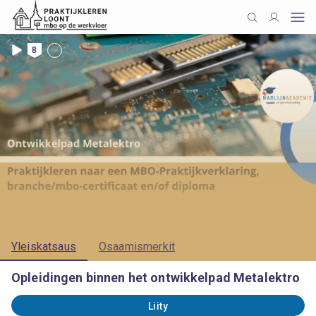
8
Yleiskatsaus
Osaamismerkit
Opleidingen binnen het ontwikkelpad Metalektro
Liity