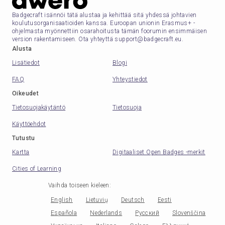
Badgecraft isännöi tätä alustaa ja kehittää sitä yhdessä johtavien
koulutusorganisaatioiden kanssa. Euroopan unionin Erasmus+ -
ohjelmasta myönnettiin osarahoitusta tämän foorumin ensimmäisen
version rakentamiseen. Ota yhteyttä support@badgecraft.eu.
Alusta
Lisätiedot
Blogi
FAQ
Yhteystiedot
Oikeudet
Tietosuojakäytäntö
Tietosuoja
Käyttöehdot
Tutustu
Kartta
Digitaaliset Open Badges -merkit
Cities of Learning
Vaihda toiseen kieleen
:
English
Lietuvių
Deutsch
Eesti
Española
Nederlands
Русский
Slovenščina