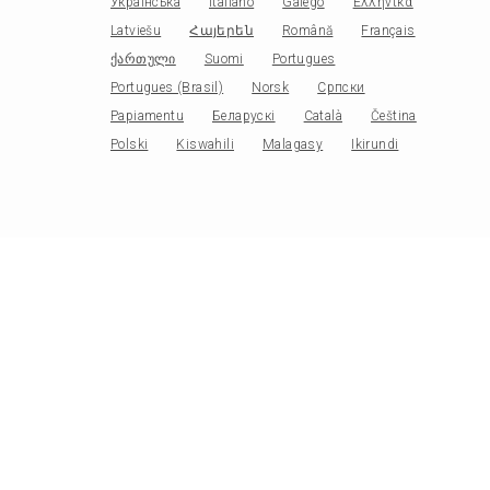
Українська
Italiano
Galego
Ελληνικά
Latviešu
Հայերեն
Română
Français
ქართული
Suomi
Portugues
Portugues (Brasil)
Norsk
Српски
Papiamentu
Беларускі
Català
Čeština
Polski
Kiswahili
Malagasy
Ikirundi