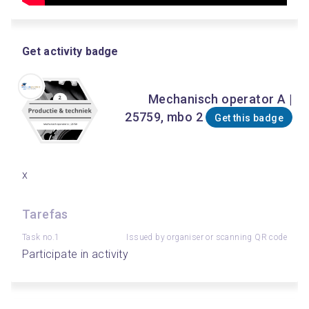
Get activity badge
Mechanisch operator A |
25759, mbo 2
Get this badge
x
Tarefas
Task no.1
Issued by organiser or scanning QR code
Participate in activity