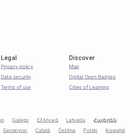
 procedures opvolgen, #Samenwerken en overleggen, #Vakdesku
Legal
Discover
Privacy policy
Map
Data security
Digital Open Badges
Terms of use
Cities of Learning
no
Galego
Ελληνικά
Latviešu
Հայերեն
Беларускі
Català
Čeština
Polski
Kiswahili