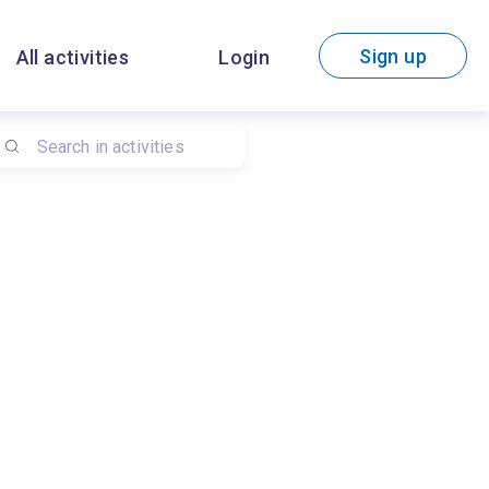
Sign up
All activities
Login
 en procedures opvolgen, #Samenwerken en overleggen, #Kwalite