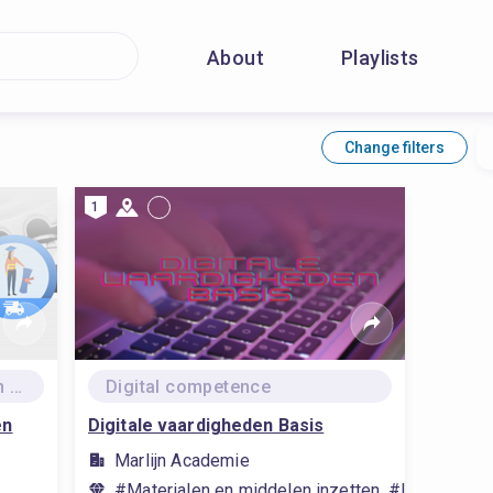
About
Playlists
Change filters
1
Specialisatie Werkprocessen MBO 2-4
Digital competence
en
Digitale vaardigheden Basis
Marlijn Academie
#Materialen en middelen inzetten, #Instructies