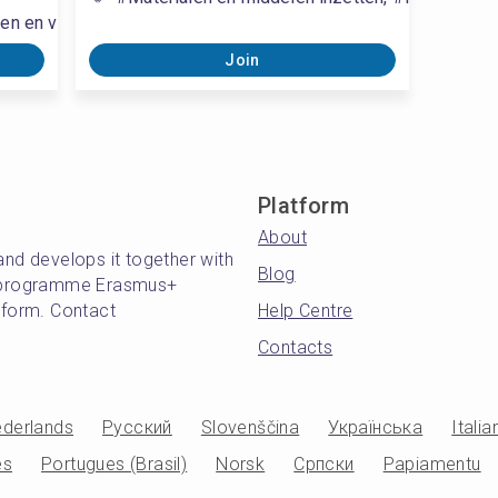
en en verwachtingen van de “klant” richten, #Instructies en
Join
Platform
About
and develops it together with
Blog
's programme Erasmus+
atform. Contact
Help Centre
Contacts
derlands
Русский
Slovenščina
Українська
Italia
es
Portugues (Brasil)
Norsk
Српски
Papiamentu