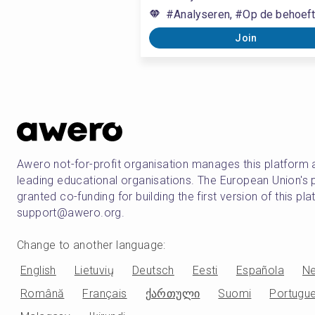
#Analyseren, #Op de behoeft
Join
Awero not-for-profit organisation manages this platform 
leading educational organisations. The European Union
granted co-funding for building the first version of this pl
support@awero.org.
Change to another language
:
English
Lietuvių
Deutsch
Eesti
Española
Ne
Română
Français
ქართული
Suomi
Portugu