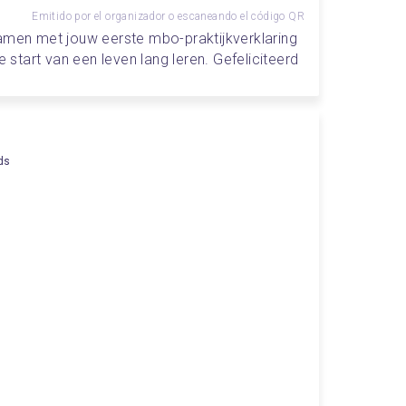
Emitido por el organizador o escaneando el código QR
amen met jouw eerste mbo-praktijkverklaring 
tart van een leven lang leren. Gefeliciteerd
ds