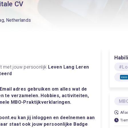
itale CV
ag, Netherlands
Habil
t met jouw persoonlijk
 Leven Lang Leren 
#Lo
iteerd
ESCO
 Email adres gebruiken om alles wat de 
 te verzamelen. Hobbies, activiteiten, 
MBO
mele MBO-Praktijkverklaringen.
Añad
oont.eu kan jij inloggen en deelnemen aan 
Tiem
daar staat ook jouw persoonlijke Badge 