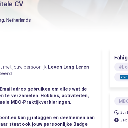
itale CV
ag, Netherlands
Fähig
t met jouw persoonlijk
 Leven Lang Leren 
#Lo
iteerd
ESCO
 Email adres gebruiken om alles wat de 
 te verzamelen. Hobbies, activiteiten, 
MBO
mele MBO-Praktijkverklaringen.
Zur 
oont.eu kan jij inloggen en deelnemen aan 
Zeit
daar staat ook jouw persoonlijke Badge 