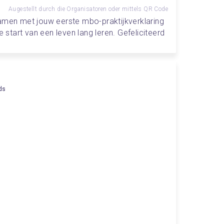
Augestellt durch die Organisatoren oder mittels QR Code
amen met jouw eerste mbo-praktijkverklaring 
tart van een leven lang leren. Gefeliciteerd
ds