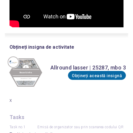
Obțineți insigna de activitate
Allround lasser | 25287, mbo 3
Obțineți această insignă
x
Tasks
Task no.1
Emisă de organizator sau prin scanarea codului QR