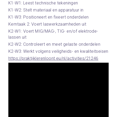
K1-W1: Leest technische tekeningen
K1-W2: Stelt materiaal en apparatuur in
K1-W3: Positioneert en fixeert onderdelen
Kerntaak 2: Voert laswerkzaamheden uit
K2-W1: Voert MIG/MAG-, TIG- en/of elektrode-
lassen uit
K2-W2: Controleert en meet gelaste onderdelen
K2-W3: Werkt volgens veiligheids- en kwaliteitseisen
https://praktijklerenloont.eu/nl/activities/21246