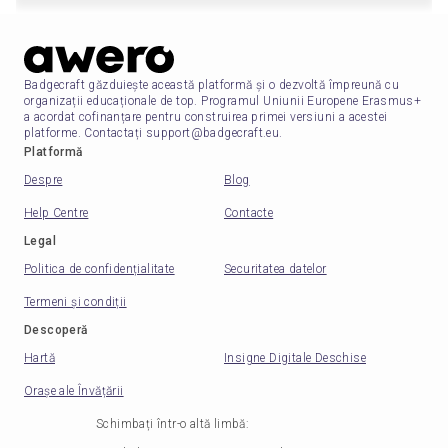
Badgecraft găzduiește această platformă și o dezvoltă împreună cu
organizații educaționale de top. Programul Uniunii Europene Erasmus+
a acordat cofinanțare pentru construirea primei versiuni a acestei
platforme. Contactați support@badgecraft.eu.
Platformă
Despre
Blog
Help Centre
Contacte
Legal
Politica de confidențialitate
Securitatea datelor
Termeni și condiții
Descoperă
Hartă
Insigne Digitale Deschise
Orașe ale Învățării
Schimbați într-o altă limbă
: