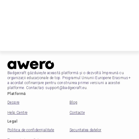
Badgecraft găzduiește această platformă și o dezvoltă împreună cu
organizații educaționale de top. Programul Uniunii Europene Erasmus+
a acordat cofinanțare pentru construirea primei versiuni a acestei
platforme. Contactați support@badgecraft.eu.
Platformă
Despre
Blog
Help Centre
Contacte
Legal
Politica de confidențialitate
Securitatea datelor