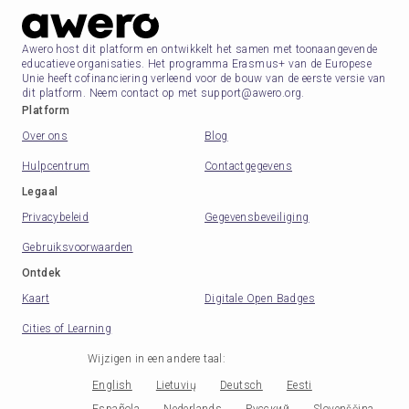
Awero host dit platform en ontwikkelt het samen met toonaangevende
educatieve organisaties. Het programma Erasmus+ van de Europese
Unie heeft cofinanciering verleend voor de bouw van de eerste versie van
dit platform. Neem contact op met support@awero.org.
Platform
Over ons
Blog
Hulpcentrum
Contactgegevens
Legaal
Privacybeleid
Gegevensbeveiliging
Gebruiksvoorwaarden
Ontdek
Kaart
Digitale Open Badges
Cities of Learning
Wijzigen in een andere taal
:
English
Lietuvių
Deutsch
Eesti
Española
Nederlands
Русский
Slovenščina