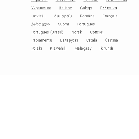
Українська
Italiano
Galego
Ελληνικά
Latviešu
Հայերեն
Română
Français
ქართული
Suomi
Portugues
Portugues (Brasil)
Norsk
Српски
Papiamentu
Беларускі
Català
Čeština
Polski
Kiswahili
Malagasy
Ikirundi