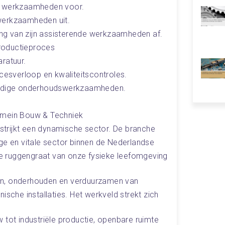
e werkzaamheden voor.
werkzaamheden uit.
ting van zijn assisterende werkzaamheden af.
)productieproces
ratuur.
ocesverloop en kwaliteitscontroles.
voudige onderhoudswerkzaamheden.
omein Bouw & Techniek
trijkt een dynamische sector. De branche
ge en vitale sector binnen de Nederlandse
 ruggengraat van onze fysieke leefomgeving 
en, onderhouden en verduurzamen van
ische installaties. Het werkveld strekt zich 
 tot industriële productie, openbare ruimte 