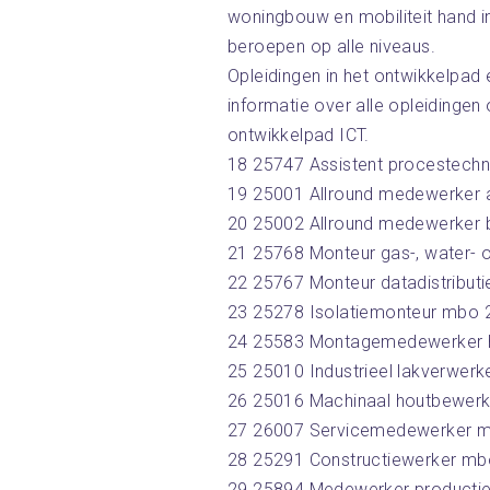
woningbouw en mobiliteit hand i
beroepen op alle niveaus.
Opleidingen in het ontwikkelpad
informatie over alle opleidingen
ontwikkelpad ICT.
18 25747 Assistent procestech
19 25001 Allround medewerker 
20 25002 Allround medewerker 
21 25768 Monteur gas-, water- o
22 25767 Monteur datadistribut
23 25278 Isolatiemonteur mbo 
24 25583 Montagemedewerker h
25 25010 Industrieel lakverwer
26 25016 Machinaal houtbewer
27 26007 Servicemedewerker 
28 25291 Constructiewerker mb
29 25894 Medewerker producti