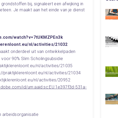
rondstoffen bij, signaleert een afwijking in 
meteen. Je maakt aan het einde van je dienst 
tube.com/watch?v=7tUKMZPEn3k
jklerenloont.eu/nl/activities/21032
aakt onderdeel uit van ontwikkelpaden
 voor 90% Slim Scholingsubsidie
aktijklerenloont.eu/nl/activities/21035
//praktijklerenloont.eu/nl/activities/21034
tijklerenloont.eu/nl/activities/20952
.adobe.com/id/urn:aaid:sc:EU:1e397f3d-531a-
en arbeidsorganisatie