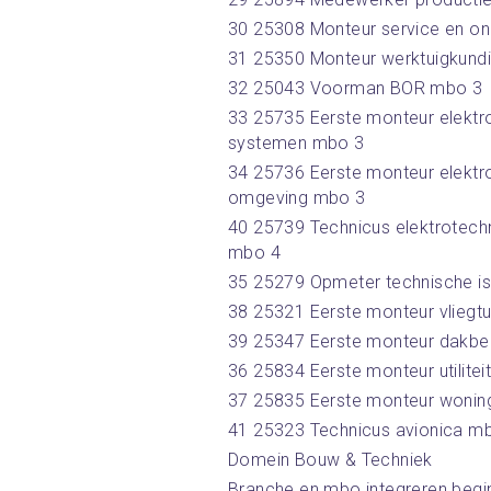
30 25308 Monteur service en on
31 25350 Monteur werktuigkundig
32 25043 Voorman BOR mbo 3
33 25735 Eerste monteur elektrote
systemen mbo 3
34 25736 Eerste monteur elektro
omgeving mbo 3
40 25739 Technicus elektrotechn
mbo 4
35 25279 Opmeter technische is
38 25321 Eerste monteur vlieg
39 25347 Eerste monteur dakb
36 25834 Eerste monteur utilite
37 25835 Eerste monteur wonin
41 25323 Technicus avionica m
Domein Bouw & Techniek
Branche en mbo integreren begint