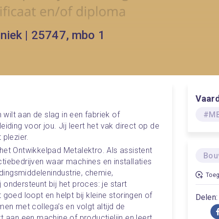
niek | 25747, mbo 1
Vaar
ilt aan de slag in een fabriek of 
#MB
iding voor jou. Jij leert het vak direct op de 
 plezier.
het Ontwikkelpad Metalektro. Als assistent 
Bou
tiebedrijven waar machines en installaties 
ingsmiddelenindustrie, chemie, 
Toeg
ondersteunt bij het proces: je start 
 goed loopt en helpt bij kleine storingen of 
Delen:
 met collega’s en volgt altijd de 
t aan een machine of productielijn en leert 