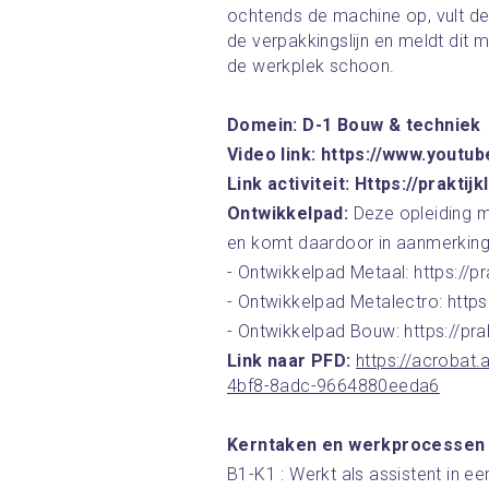
ochtends de machine op, vult de g
de verpakkingslijn en meldt dit 
de werkplek schoon.
Domein: D-1 Bouw & techniek
Video link: https://www.you
Link activiteit: Https://prakti
Ontwikkelpad: 
Deze opleiding m
en komt daardoor in aanmerking
- Ontwikkelpad Metaal: https://pr
- Ontwikkelpad Metalectro: https:
- Ontwikkelpad Bouw: https://prak
Link naar PFD: 
https://acrobat
4bf8-8adc-9664880eeda6
Kerntaken en werkprocessen
B1-K1 : Werkt als assistent in e