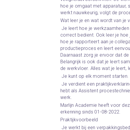
hoe je omgaat met apparatuur, s
werkt nauwkeurig, volgt de proced
Wat leer je en wat wordt van je
 Je leert hoe je werkzaamheden voorbereidt en hoe je apparatuur veilig en 
correct bedient. Ook leer je hoe
hoe je rapporteert aan je collega’
productieproces en leert eenvo
Daarnaast zorg je ervoor dat de w
Belangrijk is ook dat je leert 
de werkvloer. Alles wat je leert, l
 Je kunt op elk moment starten.
 Je verdient een praktijkverklaring als je minimaal 6 maanden werkervaring 
hebt als Assistent procestechni
werk.
Marlijn Academie heeft voor dez
erkenning sinds 01-08-2022.
Praktijkvoorbeeld
 Je werkt bij een verpakkingsbedrijf in de voedingsindustrie. Jij start ’s 