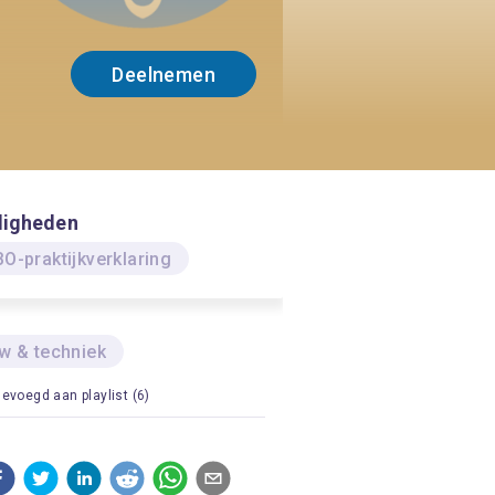
Deelnemen
digheden
O-praktijkverklaring
w & techniek
evoegd aan playlist (6)