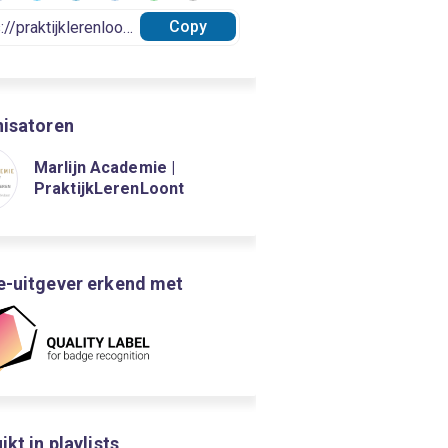
Copy
isatoren
Marlijn Academie |
PraktijkLerenLoont
-uitgever erkend met
kt in playlists