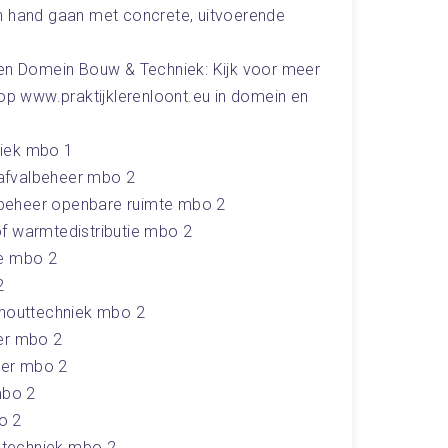
n hand gaan met concrete, uitvoerende
 en Domein Bouw & Techniek: Kijk voor meer
 op www.praktijklerenloont.eu in domein en
niek mbo 1
afvalbeheer mbo 2
beheer openbare ruimte mbo 2
f warmtedistributie mbo 2
ie mbo 2
2
outtechniek mbo 2
ker mbo 2
ker mbo 2
mbo 2
o 2
etechniek mbo 2