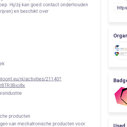
oep. Hij/zij kan goed contact onderhouden 
rijven) en beschikt over 
Organ
iek
enloont.eu/nl/activities/21140?
Badge
BTR3Bici8x
esindustrie
sche producten
digen van mechatronische producten voor.
Used 