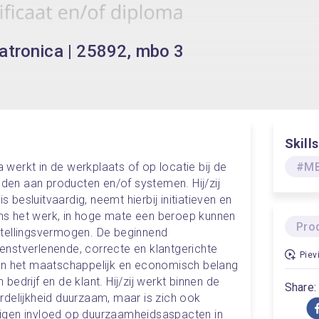
tronica | 25892, mbo 3
Skills
erkt in de werkplaats of op locatie bij de 
#MB
eden aan producten en/of systemen. Hij/zij 
s besluitvaardig, neemt hierbij initiatieven en 
dens het werk, in hoge mate een beroep kunnen 
Prod
tellingsvermogen. De beginnend 
nstverlenende, correcte en klantgerichte 
Piev
t van het maatschappelijk en economisch belang 
edrijf en de klant. Hij/zij werkt binnen de 
Share:
delijkheid duurzaam, maar is zich ook 
igen invloed op duurzaamheidsaspacten in 