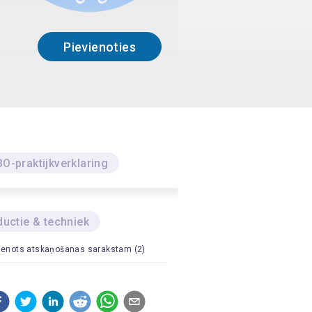
Pievienoties
O-praktijkverklaring
uctie & techniek
ienots atskaņošanas sarakstam (2)