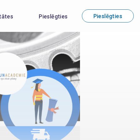
Pieslēgties
itātes
Pieslēgties