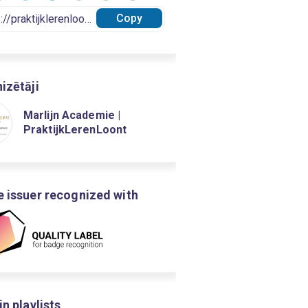
Copy
izētāji
Marlijn Academie |
PraktijkLerenLoont
 issuer recognized with
in playlists