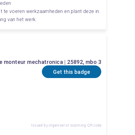
heden
it te voeren werkzaamheden en plant deze in.
ng van het werk.
e monteur mechatronica | 25892, mbo 3
Get this badge
Issued by organiser or scanning QR code