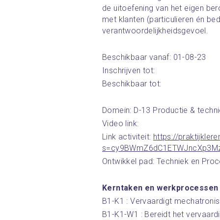
de uitoefening van het eigen ber
met klanten (particulieren én bed
verantwoordelijkheidsgevoel.
Beschikbaar vanaf: 01-08-23
Inschrijven tot:
Beschikbaar tot:
Domein: D-13 Productie & techn
Video link:
Link activiteit: 
https://praktijkler
s=cy9BWmZ6dC1ETWJncXp3Mz
Ontwikkel pad: Techniek en Proc
Kerntaken en werkprocessen
B1-K1 : Vervaardigt mechatroni
B1-K1-W1 : Bereidt het vervaar