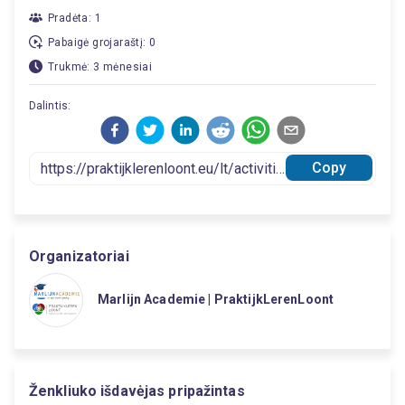
Pradėta: 1
Pabaigė grojaraštį: 0
Trukmė: 3 mėnesiai
Dalintis:
Copy
Organizatoriai
Marlijn Academie | PraktijkLerenLoont
Ženkliuko išdavėjas pripažintas