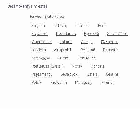
Besimokantys miestai
Pakeisti į kitą kalbą
:
English
Lietuvių
Deutsch
Eesti
Española
Nederlands
Русский
Slovenščina
Українська
Italiano
Galego
Ελληνικά
Latviešu
Հայերեն
Română
Français
ქართული
Suomi
Portugues
Portugues (Brasil)
Norsk
Српски
Papiamentu
Беларускі
Català
Čeština
Polski
Kiswahili
Malagasy
Ikirundi