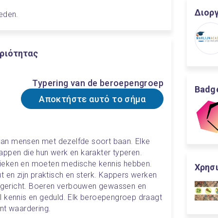
Διορ
eden.
ριότητας
Typering van de beroepengroep
Badge
Αποκτήστε αυτό το σήμα
an mensen met dezelfde soort baan. Elke 
ppen die hun werk en karakter typeren. 
ieken en moeten medische kennis hebben. 
Χρησι
n zijn praktisch en sterk. Kappers werken 
antgericht. Boeren verbouwen gewassen en 
l kennis en geduld. Elk beroepengroep draagt 
nt waardering.