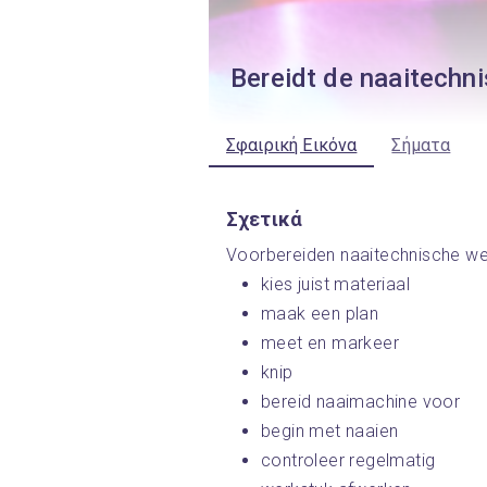
Bereidt de naaitech
Σφαιρική Εικόνα
Σήματα
Σχετικά
Voorbereiden naaitechnische w
kies juist materiaal 
maak een plan 
meet en markeer 
knip 
bereid naaimachine voor 
begin met naaien 
controleer regelmatig 