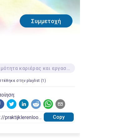
Συμμετοχή
Ετοιμότητα καριέρας και εργασίας
τέθηκε στην playlist (1)
οίηση:
Copy