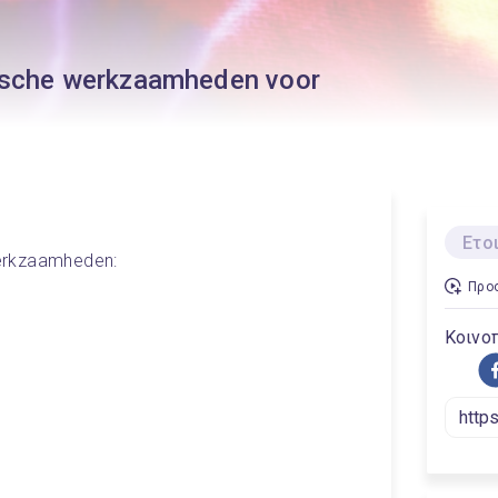
nische werkzaamheden voor
erkzaamheden: 
Προσ
Κοινοπ